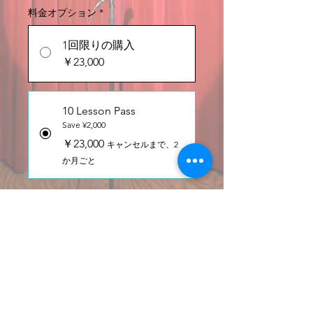
料金オプション
*
1回限りの購入
￥23,000
10 Lesson Pass
Save ¥2,000
￥23,000
キャンセルまで、2
か月ごと
カートに追加する
定期購入する
This pass is valid for ten (10) regular
group tango lessons at NRG SPACE