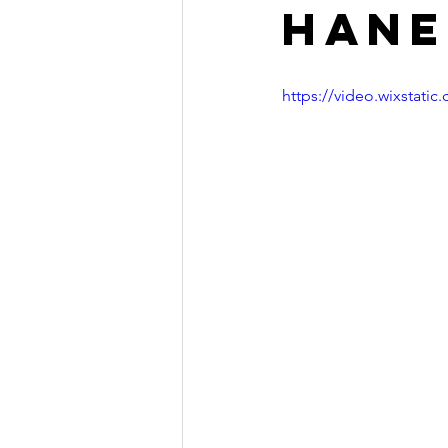
HANE
https://video.wixstat