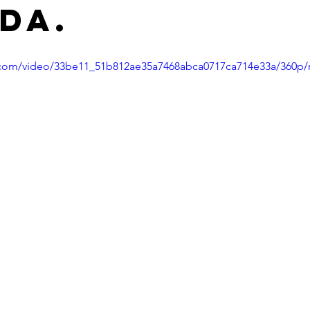
DA.
ic.com/video/33be11_51b812ae35a7468abca0717ca714e33a/360p/