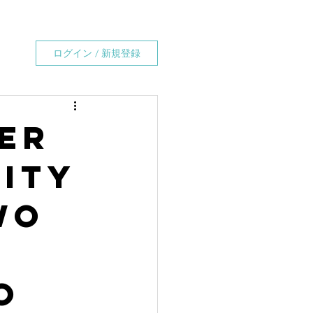
ログイン / 新規登録
ER
RITY
WO
O