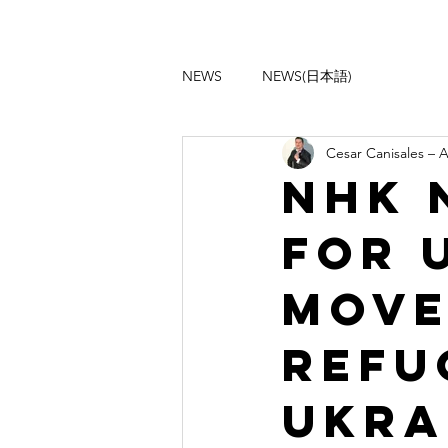
NEWS
NEWS(日本語)
Cesar Canisales – 
NHK 
FOR 
MOVE
REFU
UKRA