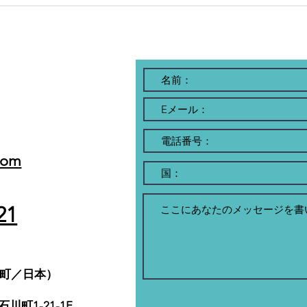
両親が原発の近くに・・・
In
af
ロシア軍の恐怖逃れ日本へ
pr
ウクライナ人女性ダンサーが
Ze
チャリティーショー
sp
JNN/TBS 2022年3
ja
月16日 (水) 01:07原発
com
21
元町／日本）
川町1-21-1F