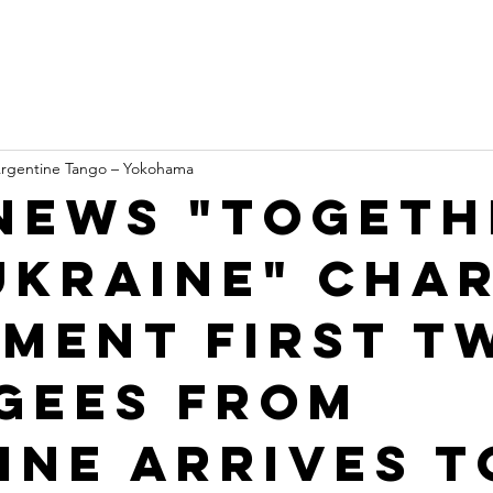
Argentine Tango – Yokohama
NEWS "TOGETH
UKRAINE" CHA
MENT FIRST T
GEES FROM
INE ARRIVES T