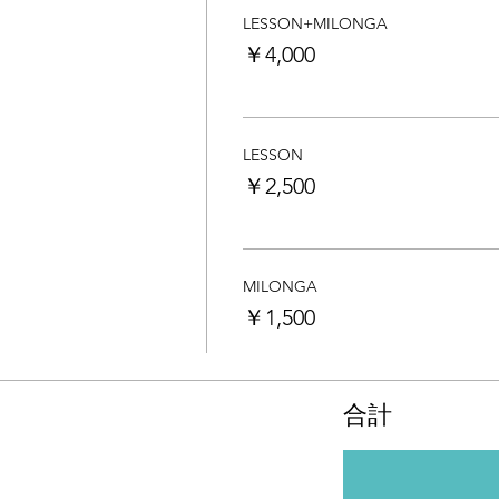
LESSON+MILONGA
￥4,000
LESSON
￥2,500
MILONGA
￥1,500
合計