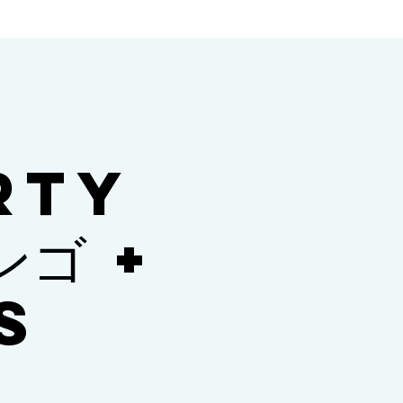
RTY
ンゴ +
S