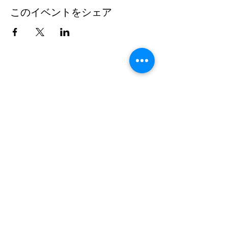
このイベントをシェア
連絡先
doncesarjp@gmail.com
TEL：
0452644021
所在地：NRG SPACE（横浜・元町／日本）
〒231-0868 神奈川県横浜市中区石川町1-21-1F