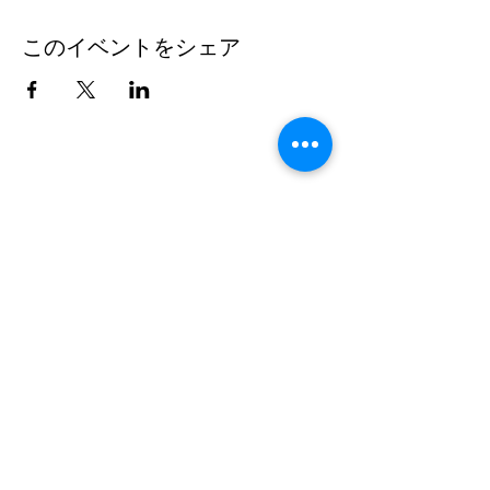
このイベントをシェア
連絡先
doncesarjp@gmail.com
TEL：
0452644021
所在地：NRG SPACE（横浜・元町／日本）