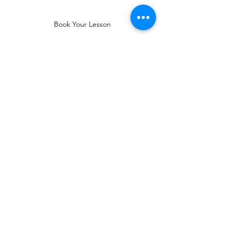
Book Your Lesson
We are waiting for you.
キャンセルポリシー
キャンセルは 48 時間まで無料、24 時間は
50%、同日全額支払い。 cancellations free of
charge up to 48 hours, 24 hours pay 50%,
same day full payment.